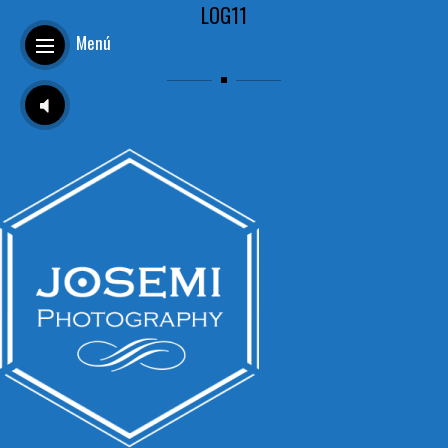
LOG11
Menú